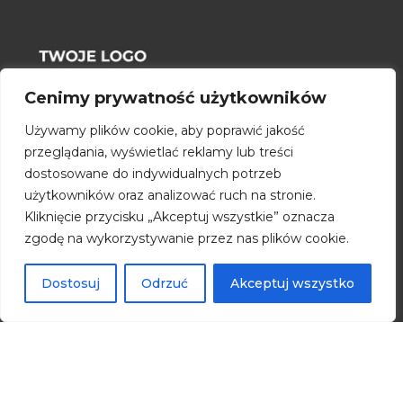
Cenimy prywatność użytkowników
Używamy plików cookie, aby poprawić jakość
przeglądania, wyświetlać reklamy lub treści
dostosowane do indywidualnych potrzeb
użytkowników oraz analizować ruch na stronie.
KONTAKT
Kliknięcie przycisku „Akceptuj wszystkie” oznacza
zgodę na wykorzystywanie przez nas plików cookie.
ul. Lorem 1
00 -000 Lorem Ipsum
Dostosuj
Odrzuć
Akceptuj wszystko
Pełny kontakt
OFERTA